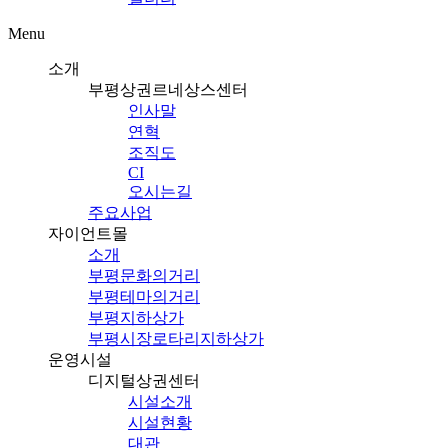
Menu
소개
부평상권르네상스센터
인사말
연혁
조직도
CI
오시는길
주요사업
자이언트몰
소개
부평문화의거리
부평테마의거리
부평지하상가
부평시장로타리지하상가
운영시설
디지털상권센터
시설소개
시설현황
대관