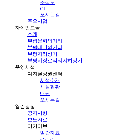
조직도
CI
오시는길
주요사업
자이언트몰
소개
부평문화의거리
부평테마의거리
부평지하상가
부평시장로타리지하상가
운영시설
디지털상권센터
시설소개
시설현황
대관
오시는길
열린광장
공지사항
보도자료
아카이브
발간자료
갤러리