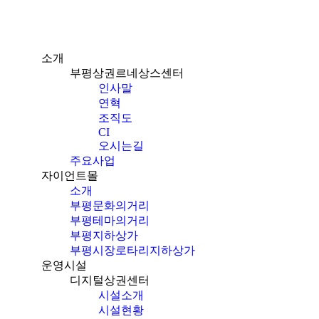
소개
부평상권르네상스센터
인사말
연혁
조직도
CI
오시는길
주요사업
자이언트몰
소개
부평문화의거리
부평테마의거리
부평지하상가
부평시장로타리지하상가
운영시설
디지털상권센터
시설소개
시설현황