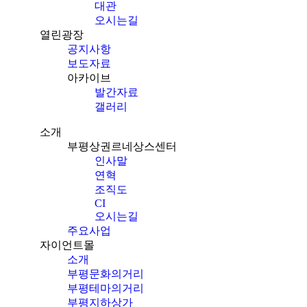
대관
오시는길
열린광장
공지사항
보도자료
아카이브
발간자료
갤러리
소개
부평상권르네상스센터
인사말
연혁
조직도
CI
오시는길
주요사업
자이언트몰
소개
부평문화의거리
부평테마의거리
부평지하상가