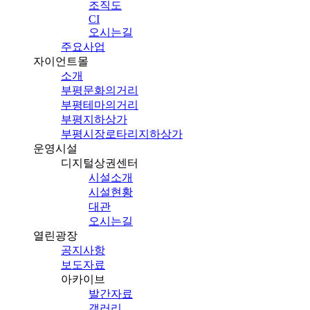
조직도
CI
오시는길
주요사업
자이언트몰
소개
부평문화의거리
부평테마의거리
부평지하상가
부평시장로타리지하상가
운영시설
디지털상권센터
시설소개
시설현황
대관
오시는길
열린광장
공지사항
보도자료
아카이브
발간자료
갤러리