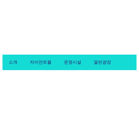
Skip
to
content
소개
자이언트몰
운영시설
열린광장