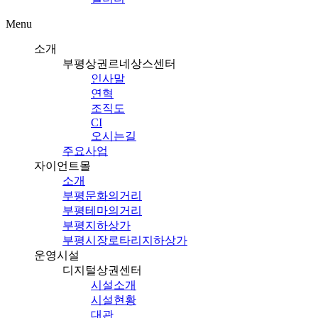
Menu
소개
부평상권르네상스센터
인사말
연혁
조직도
CI
오시는길
주요사업
자이언트몰
소개
부평문화의거리
부평테마의거리
부평지하상가
부평시장로타리지하상가
운영시설
디지털상권센터
시설소개
시설현황
대관