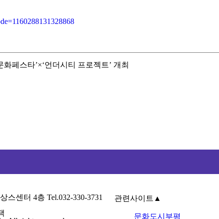
ncode=1160288131328868
문화페스타’×‘언더시티 프로젝트’ 개최
4층 Tel.032-330-3731
관련사이트
▲
택
문화도시부평