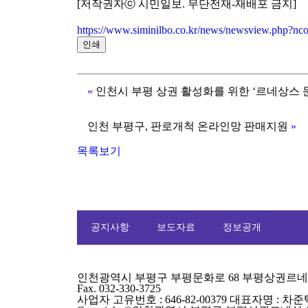
[저작권자ⓒ 시민일보. 무단전재-재배포 금지]
https://www.siminilbo.co.kr/news/newsview.php?
인쇄
«
인천시 부평 상권 활성화를 위한 ‘르네상스 
인천 부평구, 판로개척 온라인망 판매지원
»
목록보기
공지사항
보도자료
정보공개
인천광역시 부평구 부평문화로 68 부평상권르네상스센터 
Fax. 032-330-3725
사업자 고유번호 : 646-82-00379 대표자명 : 차준