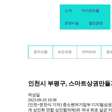
소개
자이언트몰
운영시설
열린광장
공지사항
보도자료
아카이브
정
인천시 부평구, 스마트상권만들기
작성일
2023-09-19 19:38
[인천=문찬식 기자] 중소벤처기업부 디지털상
개 상인회 연합 상인협의체)와 국내 최초 살균 