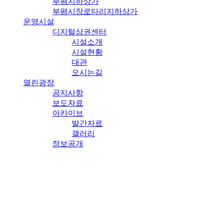
부평지하상가
부평시장로타리지하상가
운영시설
디지털상권센터
시설소개
시설현황
대관
오시는길
열린광장
공지사항
보도자료
아카이브
발간자료
갤러리
정보공개