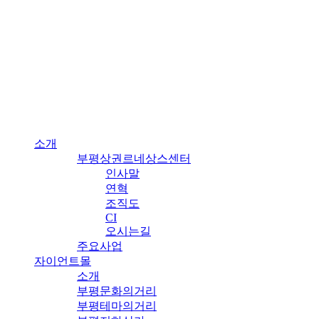
Skip
to
content
소개
부평상권르네상스센터
인사말
연혁
조직도
CI
오시는길
주요사업
자이언트몰
소개
부평문화의거리
부평테마의거리