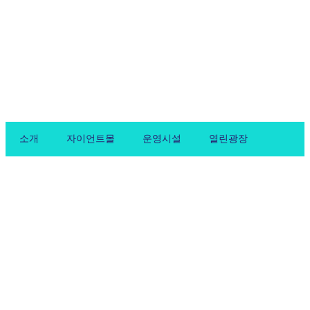
Skip
to
content
소개
자이언트몰
운영시설
열린광장