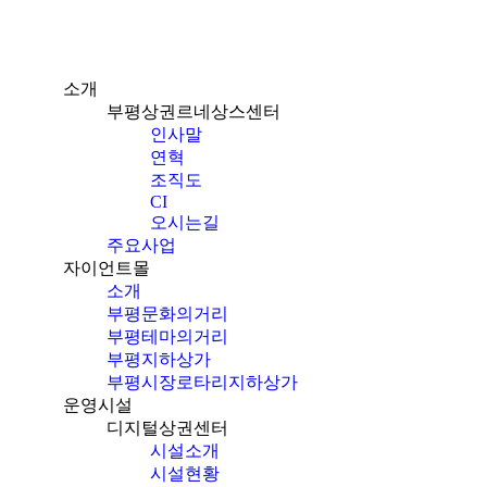
소개
부평상권르네상스센터
인사말
연혁
조직도
CI
오시는길
주요사업
자이언트몰
소개
부평문화의거리
부평테마의거리
부평지하상가
부평시장로타리지하상가
운영시설
디지털상권센터
시설소개
시설현황