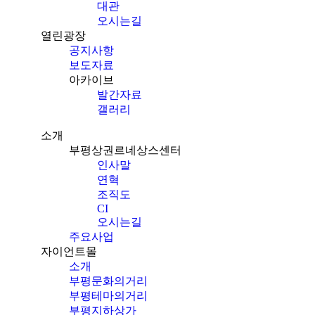
대관
오시는길
열린광장
공지사항
보도자료
아카이브
발간자료
갤러리
소개
부평상권르네상스센터
인사말
연혁
조직도
CI
오시는길
주요사업
자이언트몰
소개
부평문화의거리
부평테마의거리
부평지하상가