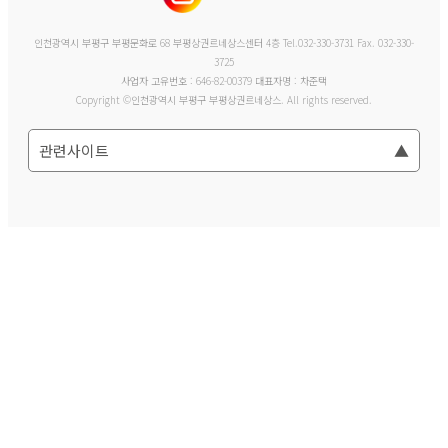
인천광역시 부평구 부평문화로 68 부평상권르네상스센터 4층 Tel.032-330-3731 Fax. 032-330-
3725
사업자 고유번호 : 646-82-00379 대표자명 : 차준택
Copyright ©인천광역시 부평구 부평상권르네상스. All rights reserved.
관련사이트
▲