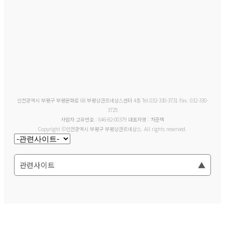
인천광역시 부평구 부평문화로 68 부평상권르네상스센터 4층 Tel.032-330-3731 Fax. 032-330-
3725
사업자 고유번호 : 646-82-00379 대표자명 : 차준택
Copyright ©인천광역시 부평구 부평상권르네상스. All rights reserved.
관련사이트
▲