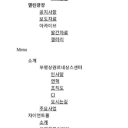
열린광장
공지사항
보도자료
아카이브
발간자료
갤러리
Menu
소개
부평상권르네상스센터
인사말
연혁
조직도
CI
오시는길
주요사업
자이언트몰
소개