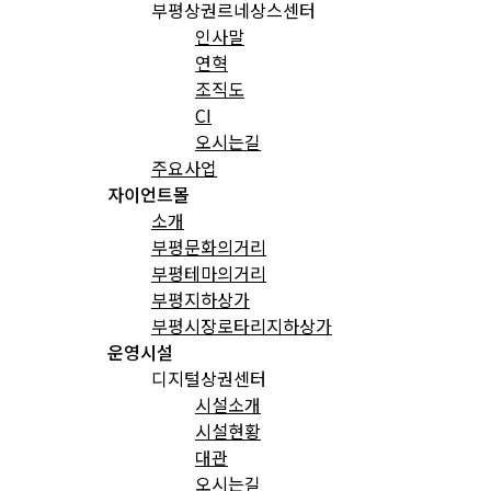
부평상권르네상스센터
인사말
연혁
조직도
CI
오시는길
주요사업
자이언트몰
소개
부평문화의거리
부평테마의거리
부평지하상가
부평시장로타리지하상가
운영시설
디지털상권센터
시설소개
시설현황
대관
오시는길