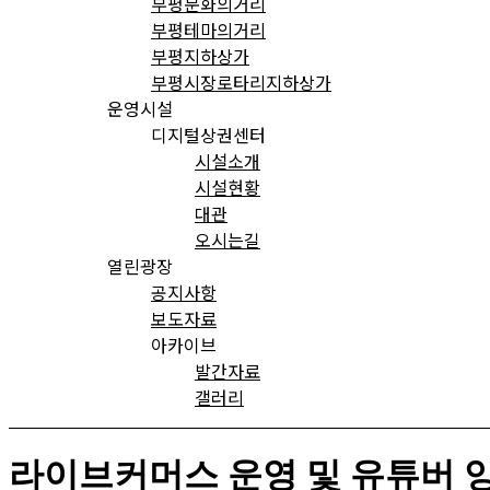
부평문화의거리
부평테마의거리
부평지하상가
부평시장로타리지하상가
운영시설
디지털상권센터
시설소개
시설현황
대관
오시는길
열린광장
공지사항
보도자료
아카이브
발간자료
갤러리
라이브커머스 운영 및 유튜버 